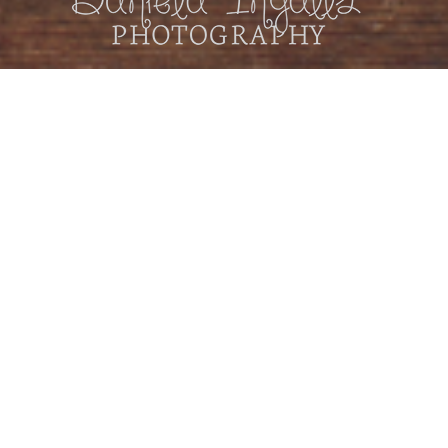
Nimm dir die Zeit
Bitte reservieren Sie Ihren Fototermin bereits
in der Schwangerschaft, ab der 20. SSW.
Ich freue mich auf Sie und Ihr Baby!