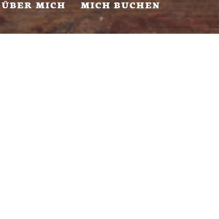
ÜBER MICH
MICH BUCHEN
Augenblicke für die Ewigkeit
Ich halte diese kostbaren Momente für Sie
fest. Die Zeit vergeht schnell, der
Augenblick bleibt.