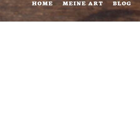
HOME
MEINE ART
BLOG
Bezaubernde Momente
Es beginnt mit einem Wunder. Den Zauber der
ersten Tage möchte man nie vergessen.