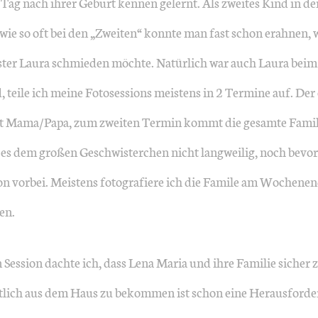
ag nach ihrer Geburt kennen gelernt. Als zweites Kind in der
wie so oft bei den „Zweiten“ konnte man fast schon erahnen, 
ster Laura schmieden möchte. Natürlich war auch Laura beim
 teile ich meine Fotosessions meistens in 2 Termine auf. Der 
it Mama/Papa, zum zweiten Termin kommt die gesamte Famili
s dem großen Geschwisterchen nicht langweilig, noch bevor s
hon vorbei. Meistens fotografiere ich die Famile am Wochene
en.
Session dachte ich, dass Lena Maria und ihre Familie siche
tlich aus dem Haus zu bekommen ist schon eine Herausford