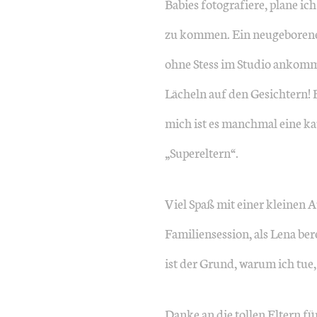
Babies fotografiere, plane ic
zu kommen. Ein neugeborenes
ohne Stess im Studio ankommen
Lächeln auf den Gesichtern! B
mich ist es manchmal eine k
„Supereltern“.
Viel Spaß mit einer kleinen A
Familiensession, als Lena ber
ist der Grund, warum ich tue,
Danke an die tollen Eltern fü