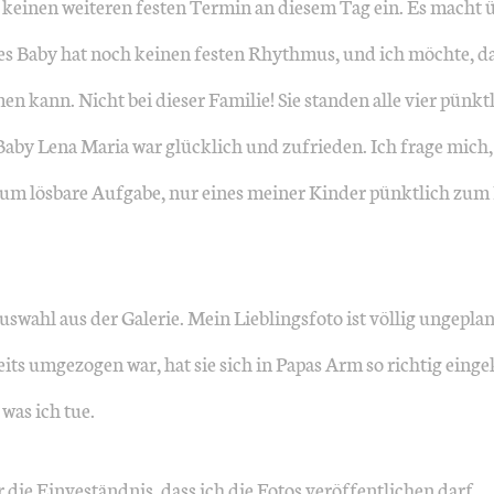
h keinen weiteren festen Termin an diesem Tag ein. Es macht 
 Baby hat noch keinen festen Rhythmus, und ich möchte, da
 kann. Nicht bei dieser Familie! Sie standen alle vier pünktl
aby Lena Maria war glücklich und zufrieden. Ich frage mich, 
aum lösbare Aufgabe, nur eines meiner Kinder pünktlich zum
uswahl aus der Galerie. Mein Lieblingsfoto ist völlig ungepla
eits umgezogen war, hat sie sich in Papas Arm so richtig eing
 was ich tue.
r die Einveständnis, dass ich die Fotos veröffentlichen darf.